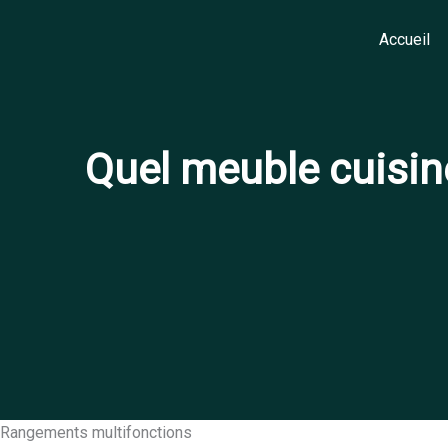
Aller
au
Accueil
contenu
Quel meuble cuisine
Rangements multifonctions